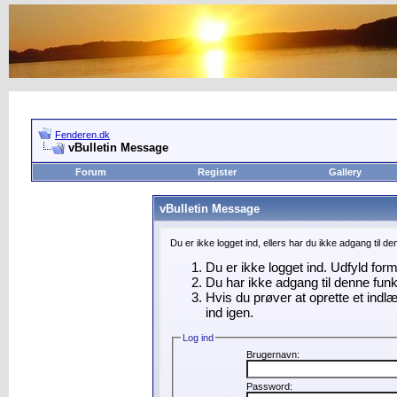
Fenderen.dk
vBulletin Message
Forum
Register
Gallery
vBulletin Message
Du er ikke logget ind, ellers har du ikke adgang til d
Du er ikke logget ind. Udfyld for
Du har ikke adgang til denne funk
Hvis du prøver at oprette et indl
ind igen.
Log ind
Brugernavn:
Password: