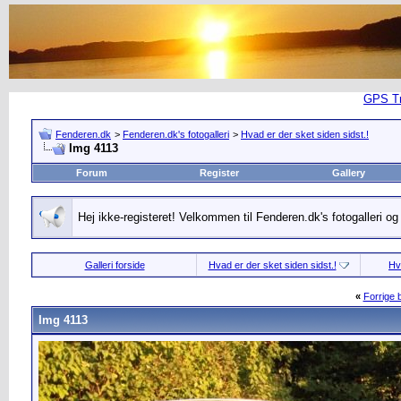
GPS Tra
Fenderen.dk
>
Fenderen.dk's fotogalleri
>
Hvad er der sket siden sidst.!
Img 4113
Forum
Register
Gallery
Hej ikke-registeret! Velkommen til Fenderen.dk's fotogalleri o
Galleri forside
Hvad er der sket siden sidst.!
Hv
«
Forrige b
Img 4113