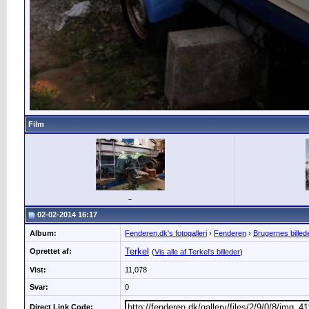
Film
02-02-2014 16:17
Album:
Fenderen.dk's fotogalleri
›
Fenderen
›
Brugernes billed
Terkel
Oprettet af:
(
Vis alle af Terkel's billeder
)
Vist:
11,078
Svar:
0
Direct Link Code: