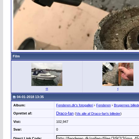
Film
‹‹
‹
04-01-2018 13:35
Album:
Fenderen.dk's fotogalleri
›
Fenderen
›
Brugernes billed
Draco-fan
Oprettet af:
(
Vis alle af Draco-fan's billeder
)
Vist:
102,947
Svar:
0
Direct Link Code: