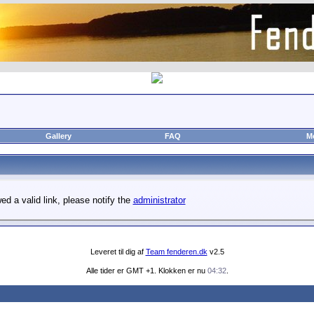
Gallery
FAQ
M
wed a valid link, please notify the
administrator
Leveret til dig af
Team fenderen.dk
v2.5
Alle tider er GMT +1. Klokken er nu
04:32
.