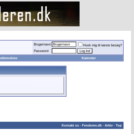
Brugernavn
Husk mig til næste besøg?
Password
edlemsliste
Kalender
Kontakt os
-
Fenderen.dk
-
Arkiv
-
Top