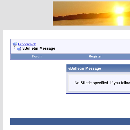
Fenderen.dk
vBulletin Message
Forum
Register
vBulletin Message
No Billede specified. If you follo