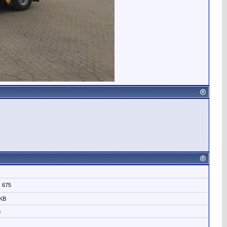
x 675
 KB
n