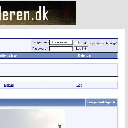
Brugernavn
Husk mig til næste besøg?
Password
edlemsliste
Kalender
Upload
Søg
Image værktøjer