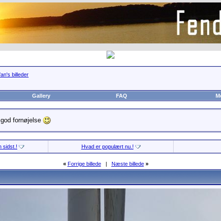
an's billeder
Gallery
FAQ
M
g god fornøjelse
 sidst.!
Hvad er populært nu.!
«
Forrige billede
|
Næste billede
»