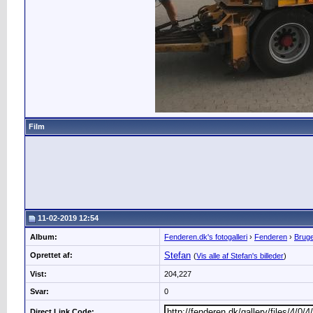
Film
11-02-2019 12:54
Album:
Fenderen.dk's fotogalleri
›
Fenderen
›
Bruge
Stefan
Oprettet af:
(
Vis alle af Stefan's billeder
)
Vist:
204,227
Svar:
0
Direct Link Code: