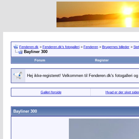
Fenderen.dk
>
Fenderen.dk's fotogalleri
>
Fenderen
>
Brugernes billeder
>
Stef
Bayliner 300
Forum
Register
Hej ikke-registeret! Velkommen til Fenderen.dk's fotogalleri o
Galleri forside
Hvad er der sket siden
Bayliner 300