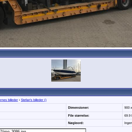
rnes billeder
›
Stefan's billeder ()
Dimensioner:
900 
File størrelse:
69.9
Nøgleord:
Inge