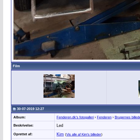
Film
30-07-2019 12:27
Album:
Fenderen.dk's fotogalleri
›
Fenderen
›
Brugernes billed
Led
Beskrivelse:
Kim
Oprettet af:
(
Vis alle af Kim's billeder
)