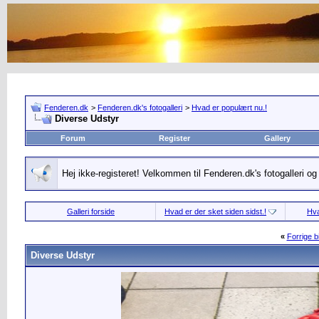
Fenderen.dk
>
Fenderen.dk's fotogalleri
>
Hvad er populært nu.!
Diverse Udstyr
Forum
Register
Gallery
Hej ikke-registeret! Velkommen til Fenderen.dk's fotogalleri o
Galleri forside
Hvad er der sket siden sidst.!
Hva
«
Forrige bi
Diverse Udstyr