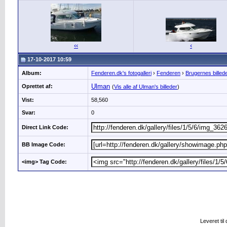
‹‹
‹
17-10-2017 10:59
Album:
Fenderen.dk's fotogalleri
›
Fenderen
›
Brugernes billed
Ulman
Oprettet af:
(
Vis alle af Ulman's billeder
)
Vist:
58,560
Svar:
0
Direct Link Code:
BB Image Code:
<img> Tag Code:
Leveret til 