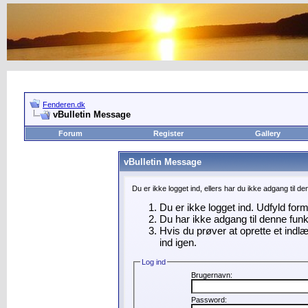
Fenderen.dk
vBulletin Message
Forum
Register
Gallery
vBulletin Message
Du er ikke logget ind, ellers har du ikke adgang til d
Du er ikke logget ind. Udfyld for
Du har ikke adgang til denne funk
Hvis du prøver at oprette et indl
ind igen.
Log ind
Brugernavn:
Password: