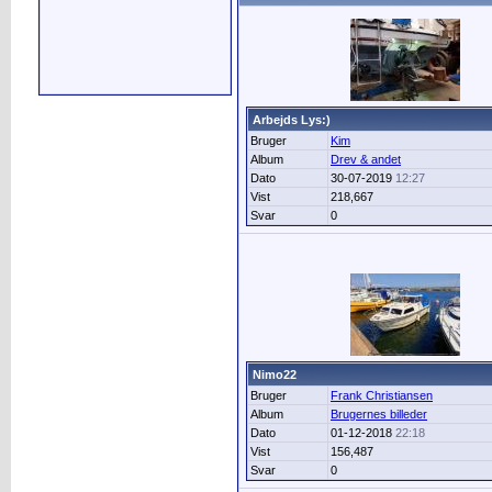
Arbejds Lys:)
Bruger
Kim
Album
Drev & andet
Dato
30-07-2019
12:27
Vist
218,667
Svar
0
Nimo22
Bruger
Frank Christiansen
Album
Brugernes billeder
Dato
01-12-2018
22:18
Vist
156,487
Svar
0