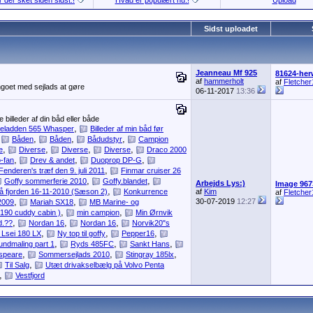
 der sket siden sidst.!
Hvad er populært nu.!
Upload
Sidst uploadet
Jeanneau Mf 925
81624-her
af
hammerholt
af
Fletcher
 ngoet med sejlads at gøre
06-11-2017
13:36
billeder af din båd eller både
,
eladden 565 Whasper
Billeder af min båd før
,
,
,
,
Båden
Båden
Bådudstyr
Campion
,
,
,
,
e
Diverse
Diverse
Diverse
Draco 2000
,
,
,
-fan
Drev & andet
Duoprop DP-G
,
Fenderen's træf den 9. juli 2011
Finmar cruiser 26
,
,
Goffy sommerferie 2010
Goffy.blandet
Arbejds Lys:)
Image 967
,
på fjorden 16-11-2010 (Sæson 2)
Konkurrence
af
Kim
af
Fletcher
,
,
30-07-2019
12:27
2009
Mariah SX18
MB Marine- og
,
,
 190 cuddy cabin )
min campion
Min Ørnvik
,
,
,
d.??
Nordan 16
Nordan 16
Norvik20"s
,
,
,
 Lsei 180 LX
Ny top til goffy
Pepper16
,
,
,
undmaling part 1
Ryds 485FC
Sankt Hans
,
,
,
speare
Sommersejlads 2010
Stingray 185lx
,
Til Salg
Utæt drivakselbælg på Volvo Penta
,
Vestfjord