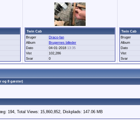
Twin Cab
Twin Cab
Bruger
Draco-fan
Bruger
Album
Brugernes billeder
Album
Dato
04-01-2018
13:35
Dato
Vist
102,286
Vist
Svar
0
Svar
r og 8 gæster)
læg: 194, Total Views: 15,860,852, Diskplads: 147.06 MB