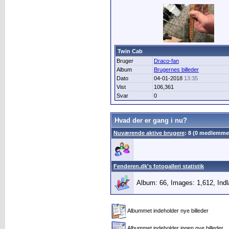
Twin Cab
Bruger
Draco-fan
Album
Brugernes billeder
Dato
04-01-2018
13:35
Vist
106,361
Svar
0
Hvad der er gang i nu?
Nuværende aktive brugere
: 8 (0 medlemme
Fenderen.dk's fotogalleri statistik
Album: 66, Images: 1,612, Ind
Albummet indeholder nye billeder
Albummet indeholder ingen nye billeder