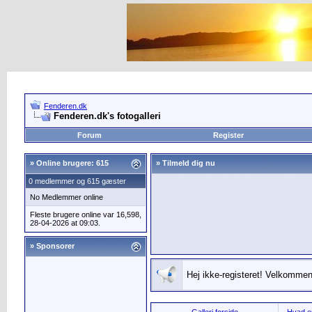
Fenderen.dk
Fenderen.dk's fotogalleri
Forum
Register
»
Online brugere: 615
» Tilmeld dig nu
0 medlemmer og 615 gæster
No Medlemmer online
Fleste brugere online var 16,598,
28-04-2026 at 09:03.
» Sponsorer
Hej ikke-registeret! Velkommen 