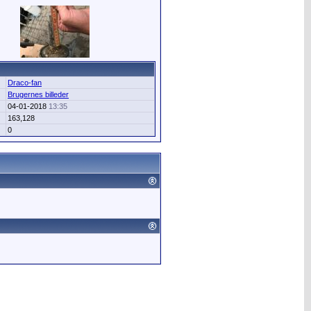
Draco-fan
Brugernes billeder
04-01-2018
13:35
163,128
0