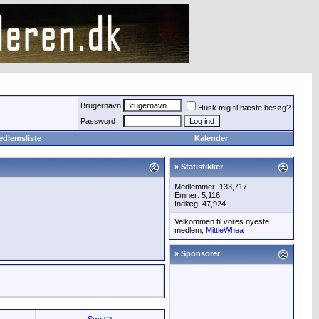
Brugernavn
Husk mig til næste besøg?
Password
edlemsliste
Kalender
» Statistikker
Medlemmer: 133,717
Emner: 5,116
Indlæg: 47,924
Velkommen til vores nyeste
medlem,
MittieWhea
» Sponsorer