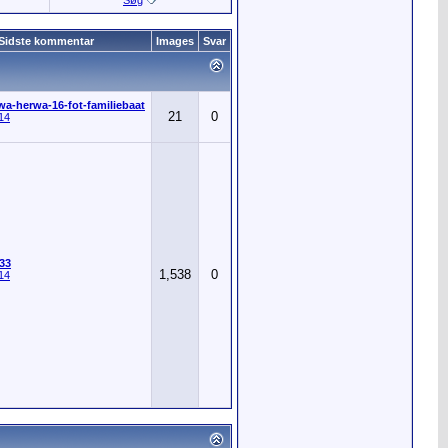
Søg
Sidste kommentar
Images
Svar
wa-herwa-16-fot-familiebaat
21
0
14
33
1,538
0
14