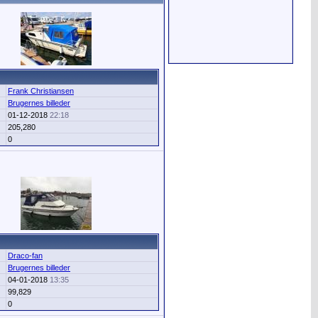
Frank Christiansen
Brugernes billeder
01-12-2018
22:18
205,280
0
Draco-fan
Brugernes billeder
04-01-2018
13:35
99,829
0