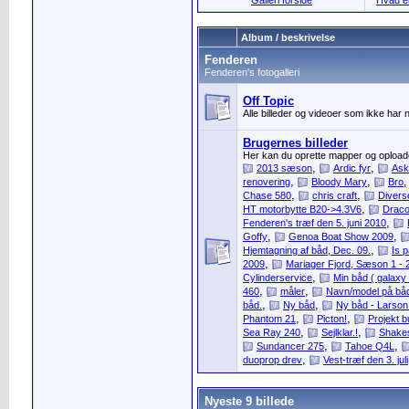
Galleri forside
Hvad er
Album / beskrivelse
Fenderen
Fenderen's fotogalleri
Off Topic
Alle billeder og videoer som ikke har
Brugernes billeder
Her kan du oprette mapper og oploade 
,
,
2013 sæson
Ardic fyr
Ask
,
,
renovering
Bloody Mary
Bro
,
,
Chase 580
chris craft
Divers
,
HT motorbytte B20->4.3V6
Draco
,
Fenderen's træf den 5. juni 2010
,
,
Goffy
Genoa Boat Show 2009
,
Hjemtagning af båd, Dec. 09.
Is 
,
2009
Mariager Fjord, Sæson 1 - 
,
Cylinderservice
Min båd ( galaxy
,
,
460
måler
Navn/model på bå
,
,
båd.
Ny båd
Ny båd - Larson
,
,
Phantom 21
Picton!
Projekt b
,
,
Sea Ray 240
Sejlklar.!
Shake
,
,
Sundancer 275
Tahoe Q4L
,
duoprop drev
Vest-træf den 3. juli
Nyeste 9 billede