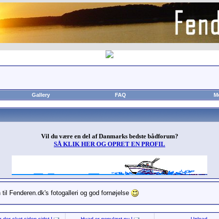
Gallery
FAQ
M
Vil du være en del af Danmarks bedste bådforum?
SÅ KLIK HER OG OPRET EN PROFIL
til Fenderen.dk's fotogalleri og god fornøjelse