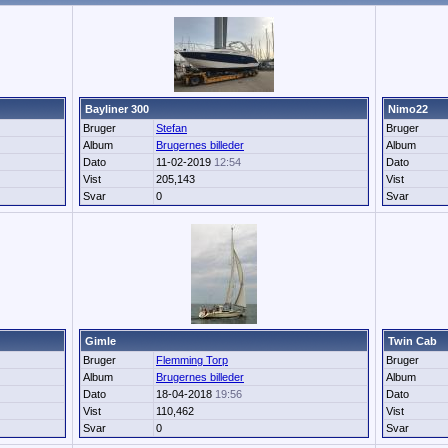
Bayliner 300
Nimo22
Bruger
Stefan
Bruger
Album
Brugernes billeder
Album
Dato
11-02-2019
12:54
Dato
Vist
205,143
Vist
Svar
0
Svar
Gimle
Twin Cab
Bruger
Flemming Torp
Bruger
Album
Brugernes billeder
Album
Dato
18-04-2018
19:56
Dato
Vist
110,462
Vist
Svar
0
Svar