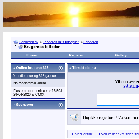
Fenderen.dk
>
Fenderen.dk's fotogalleri
>
Fenderen
Brugernes billeder
Forum
Register
Gallery
»
Online brugere: 615
» Tilmeld dig nu
0 medlemmer og 615 gæster
Vil du være 
No Medlemmer online
SÅ KLI
Fleste brugere online var 16,598,
28-04-2026 at 09:03.
» Sponsorer
Hej ikke-registeret! Velkommen 
Galleri forside
Hvad er der sket siden sids