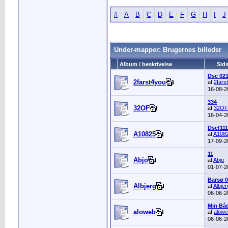
#
A
B
C
D
E
F
G
H
I
J
Under-mapper: Brugernes billeder
Album / beskrivelse
Sids
Dsc 02
2farst4you
af
2fars
16-08-
334
32OF
af
32OF
16-04-
Dscf111
A10825
af
A108
17-09-
11
Abjo
af
Abjo
01-07-
Barsø 0
Albjerg
af
Albjer
06-06-
Min Bå
aloweb
af
alow
06-06-