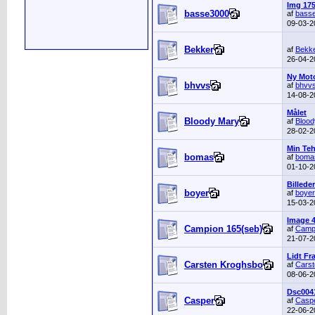
Img 175
basse3000
af
bass
09-03-
Bekker
af
Bekk
26-04-
Ny Moto
bhvvs
af
bhvv
14-08-
Målet
Bloody Mary
af
Blood
28-02-
Min Teh
bomas
af
boma
01-10-
Billede
boyer
af
boyer
15-03-
Image 
Campion 165(seb)
af
Camp
21-07-
Lidt Fr
Carsten Kroghsbo
af
Carst
08-06-
Dsc004
Casper
af
Casp
22-06-