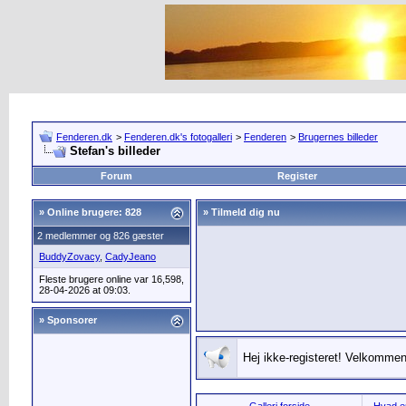
Fenderen.dk
>
Fenderen.dk's fotogalleri
>
Fenderen
>
Brugernes billeder
Stefan's billeder
Forum
Register
»
Online brugere: 828
» Tilmeld dig nu
2 medlemmer og 826 gæster
BuddyZovacy
,
CadyJeano
Fleste brugere online var 16,598,
28-04-2026 at 09:03.
» Sponsorer
Hej ikke-registeret! Velkommen 