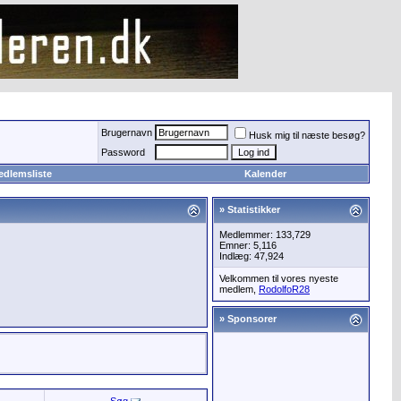
Brugernavn
Husk mig til næste besøg?
Password
edlemsliste
Kalender
» Statistikker
Medlemmer: 133,729
Emner: 5,116
Indlæg: 47,924
Velkommen til vores nyeste
medlem,
RodolfoR28
» Sponsorer