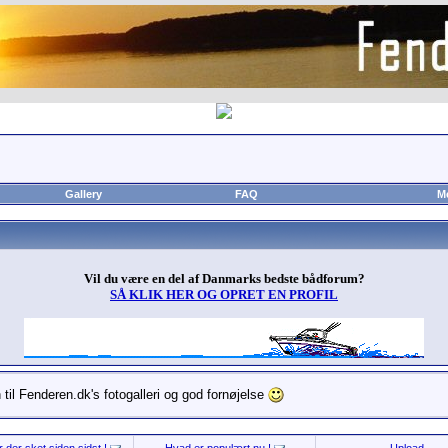
Gallery
FAQ
M
Vil du være en del af Danmarks bedste bådforum?
SÅ KLIK HER OG OPRET EN PROFIL
til Fenderen.dk's fotogalleri og god fornøjelse