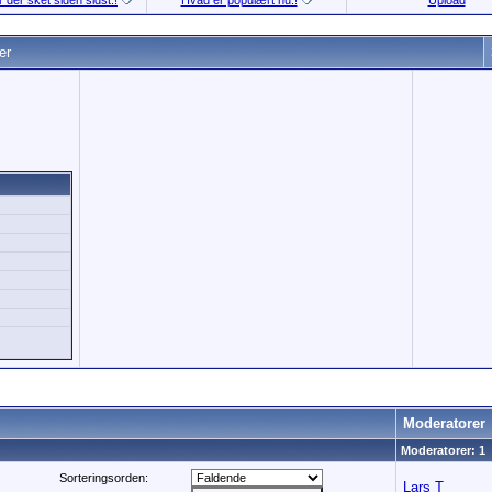
 der sket siden sidst.!
Hvad er populært nu.!
Upload
er
Moderatorer
Moderatorer: 1
Sorteringsorden:
Lars T