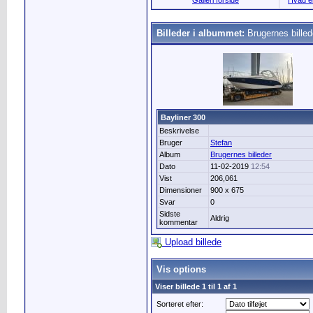
Galleri forside
Hvad er
Billeder i albummet:
Brugernes billed
Bayliner 300
Beskrivelse
Bruger
Stefan
Album
Brugernes billeder
Dato
11-02-2019
12:54
Vist
206,061
Dimensioner
900 x 675
Svar
0
Sidste
Aldrig
kommentar
Upload billede
Vis options
Viser billede 1 til 1 af 1
Sorteret efter: