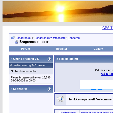
GPS Tra
Fenderen.dk
>
Fenderen.dk's fotogalleri
>
Fenderen
Brugernes billeder
Forum
Register
Gallery
»
Online brugere: 740
» Tilmeld dig nu
0 medlemmer og 740 gæster
Vil du være 
No Medlemmer online
SÅ KLI
Fleste brugere online var 16,598,
28-04-2026 at 09:03.
» Sponsorer
Hej ikke-registeret! Velkommen 
Galleri forside
Hvad er der sket siden sid