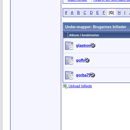
#
A
B
C
D
E
F
[
G
]
H
I
Under-mapper: Brugernes billeder
Album / beskrivelse
glastron
goffy
gorba79
Upload billede