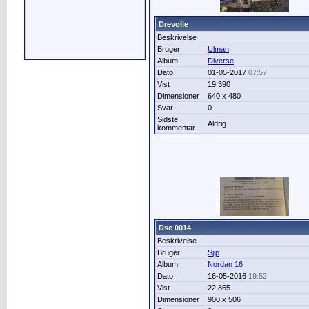
Drevolie
Beskrivelse
Bruger
Ulman
Album
Diverse
Dato
01-05-2017
07:57
Vist
19,390
Dimensioner
640 x 480
Svar
0
Sidste
Aldrig
kommentar
Dsc 0014
Beskrivelse
Bruger
Sjip
Album
Nordan 16
Dato
16-05-2016
19:52
Vist
22,865
Dimensioner
900 x 506