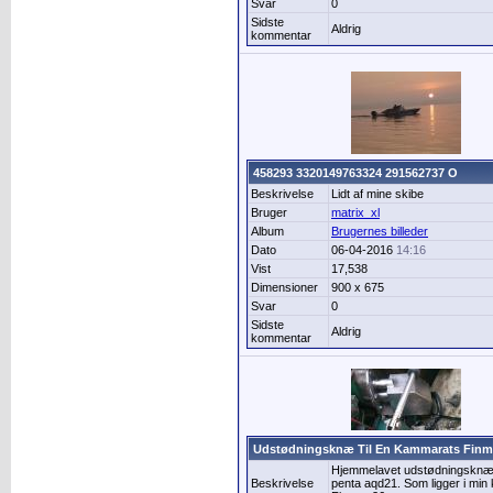
Svar
0
Sidste
Aldrig
kommentar
458293 3320149763324 291562737 O
Beskrivelse
Lidt af mine skibe
Bruger
matrix_xl
Album
Brugernes billeder
Dato
06-04-2016
14:16
Vist
17,538
Dimensioner
900 x 675
Svar
0
Sidste
Aldrig
kommentar
Udstødningsknæ Til En Kammarats Finm
Hjemmelavet udstødningsknæ t
Beskrivelse
penta aqd21. Som ligger i mi