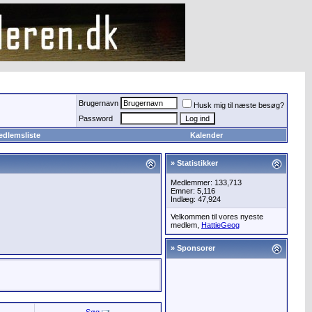
Brugernavn
Husk mig til næste besøg?
Password
edlemsliste
Kalender
» Statistikker
Medlemmer: 133,713
Emner: 5,116
Indlæg: 47,924
Velkommen til vores nyeste
medlem,
HattieGeog
» Sponsorer