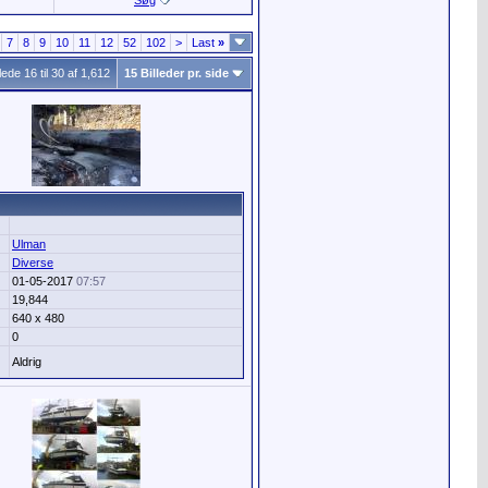
Søg
7
8
9
10
11
12
52
102
>
Last
»
llede 16 til 30 af 1,612
15 Billeder pr. side
Ulman
Diverse
01-05-2017
07:57
19,844
640 x 480
0
Aldrig