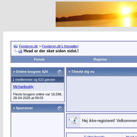
Fenderen.dk
>
Fenderen.dk's fotogalleri
Hvad er der sket siden sidst.!
Forum
Register
»
Online brugere: 624
» Tilmeld dig nu
1 medlemmer og 623 gæster
Michaelbuddy
Fleste brugere online var 16,598,
28-04-2026 at 09:03.
» Sponsorer
Hej ikke-registeret! Velkommen 