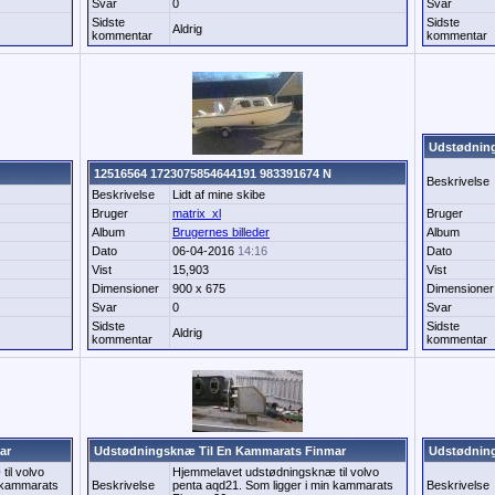
Svar
0
Svar
Sidste
Sidste
Aldrig
kommentar
kommentar
Udstødning
12516564 1723075854644191 983391674 N
Beskrivelse
Beskrivelse
Lidt af mine skibe
Bruger
matrix_xl
Bruger
Album
Brugernes billeder
Album
Dato
06-04-2016
14:16
Dato
Vist
15,903
Vist
Dimensioner
900 x 675
Dimensioner
Svar
0
Svar
Sidste
Sidste
Aldrig
kommentar
kommentar
ar
Udstødningsknæ Til En Kammarats Finmar
Udstødning
il volvo
Hjemmelavet udstødningsknæ til volvo
n kammarats
Beskrivelse
penta aqd21. Som ligger i min kammarats
Beskrivelse