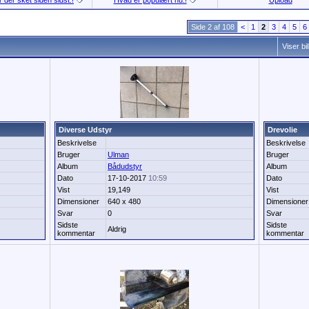
 der sket siden sidst.!
Hvad er populært nu.!
Upload
Side 2 af 108
<
1
2
3
4
5
6
Viser bi
Diverse Udstyr
Drevolie
Beskrivelse
Beskrivelse
Bruger
Ulman
Bruger
Album
Bådudstyr
Album
Dato
17-10-2017
10:59
Dato
Vist
19,149
Vist
Dimensioner
640 x 480
Dimensioner
Svar
0
Svar
Sidste
Sidste
Aldrig
kommentar
kommentar