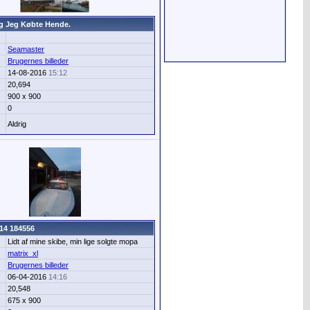
g Jeg Købte Hende.
Seamaster
Brugernes billeder
14-08-2016
15:12
20,694
900 x 900
0
Aldrig
14 184556
Lidt af mine skibe, min lige solgte mopa
matrix_xl
Brugernes billeder
06-04-2016
14:16
20,548
675 x 900