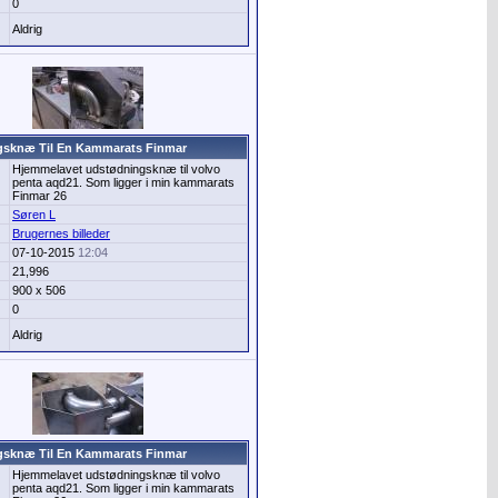
0
Aldrig
sknæ Til En Kammarats Finmar
Hjemmelavet udstødningsknæ til volvo
penta aqd21. Som ligger i min kammarats
Finmar 26
Søren L
Brugernes billeder
07-10-2015
12:04
21,996
900 x 506
0
Aldrig
sknæ Til En Kammarats Finmar
Hjemmelavet udstødningsknæ til volvo
penta aqd21. Som ligger i min kammarats