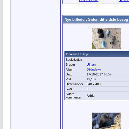
Galleri forside
Hvad er
Nye billeder: Siden dit sidste besøg
Diverse Udstyr
Beskrivelse
Bruger
Ulman
Album
Bådudstyr
Dato
17-10-2017
10:59
Vist
19,152
Dimensioner
640 x 480
Svar
0
Sidste
Aldrig
kommentar