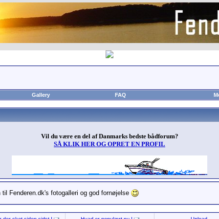
Gallery
FAQ
M
Vil du være en del af Danmarks bedste bådforum?
SÅ KLIK HER OG OPRET EN PROFIL
til Fenderen.dk's fotogalleri og god fornøjelse