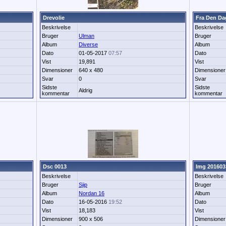
Drevolie
Fra Den Da
Beskrivelse
Beskrivelse
Bruger
Ulman
Bruger
Album
Diverse
Album
Dato
01-05-2017
07:57
Dato
Vist
19,891
Vist
Dimensioner
640 x 480
Dimensioner
Svar
0
Svar
Sidste
Sidste
Aldrig
kommentar
kommentar
Dsc 0013
Img 201603
Beskrivelse
Beskrivelse
Bruger
Sjip
Bruger
Album
Nordan 16
Album
Dato
16-05-2016
19:52
Dato
Vist
18,183
Vist
Dimensioner
900 x 506
Dimensioner