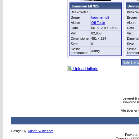
Jeanneau Mf 925
Divers
Beskrivelse
Beskriv
Bruger
hammerholt
Bruger
Album
Off Topic
Album
Dato
06-11-2017
13:36
Dato
Vist
82,950
Vist
Dimensioner
481 x 224
Dimensi
Svar
0
Svar
Sidste
Sidste
Aldrig
kommentar
kommen
Side 1 af 
Upload billede
Leveret til 
Powered 
Alle tider e
Design By:
Miner Skinz.com
Powered b
Copyright ©2000