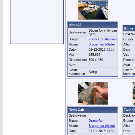
Nimo22
Gimle
Båden før vi fik den
Beskrivelse
hjem
Beskriv
Bruger
Frank Christiansen
Bruger
Album
Brugernes billeder
Album
Dato
01-12-2018
22:18
Dato
Vist
155,839
Vist
Dimensioner
600 x 450
Dimensi
Svar
0
Svar
Sidste
Sidste
Aldrig
kommentar
kommen
Twin Cab
Twin C
Beskrivelse
Beskriv
Bruger
Draco-fan
Bruger
Album
Brugernes billeder
Album
Dato
04-01-2018
13:35
Dato