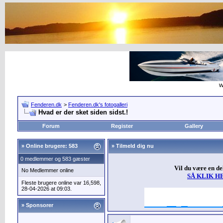
w
Fenderen.dk
>
Fenderen.dk's fotogalleri
Hvad er der sket siden sidst.!
Forum
Register
Gallery
»
Online brugere: 583
» Tilmeld dig nu
0 medlemmer og 583 gæster
Vil du være en d
No Medlemmer online
SÅ KLIK H
Fleste brugere online var 16,598,
28-04-2026 at 09:03.
» Sponsorer