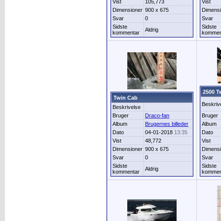
Vist
105,773
Vist
Dimensioner
900 x 675
Dimensi
Svar
0
Svar
Sidste
Sidste
Aldrig
kommentar
kommen
2500 T
Twin Cab
Beskriv
Beskrivelse
Bruger
Draco-fan
Bruger
Album
Brugernes billeder
Album
Dato
04-01-2018
13:35
Dato
Vist
48,772
Vist
Dimensioner
900 x 675
Dimensi
Svar
0
Svar
Sidste
Sidste
Aldrig
kommentar
kommen