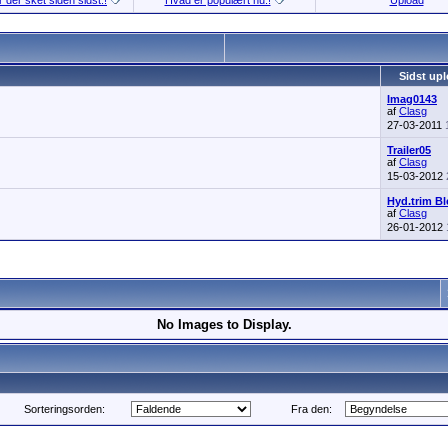
 der sket siden sidst.!
Hvad er populært nu.!
Upload
Sidst up
Imag0143
af
Clasg
27-03-2011
Trailer05
af
Clasg
15-03-2012
Hyd.trim B
af
Clasg
26-01-2012
No Images to Display.
Sorteringsorden:
Fra den: