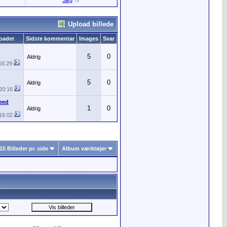
Søg
Upload billede
loadet
Sidste kommentar
Images
Svar
5
0
Aldrig
16:29
5
0
Aldrig
20:16
leed
1
0
Aldrig
16:02
15 Billeder pr. side
Album værktøjer