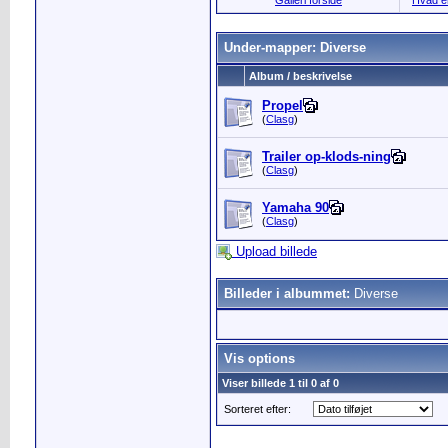
Galleri forside
Hvad er
Under-mapper: Diverse
Album / beskrivelse
Propel
(
Clasg
)
Trailer op-klods-ning
(
Clasg
)
Yamaha 90
(
Clasg
)
Upload billede
Billeder i albummet:
Diverse
Vis options
Viser billede 1 til 0 af 0
Sorteret efter: