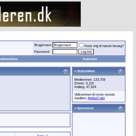
Brugernavn
Husk mig til næste besøg?
Password
edlemsliste
Kalender
» Statistikker
Medlemmer: 133,709
Emner: 5,116
Indlæg: 47,924
Velkommen til vores nyeste
medlem,
MelbaCrabt
» Sponsorer