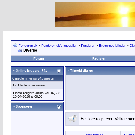
Fenderen.dk
>
Fenderen.dk's fotogalleri
>
Fenderen
>
Brugernes billeder
>
Cla
Diverse
Forum
Register
»
Online brugere: 741
» Tilmeld dig nu
0 medlemmer og 741 gæster
No Medlemmer online
Fleste brugere online var 16,598,
28-04-2026 at 09:03.
» Sponsorer
Hej ikke-registeret! Velkommen 