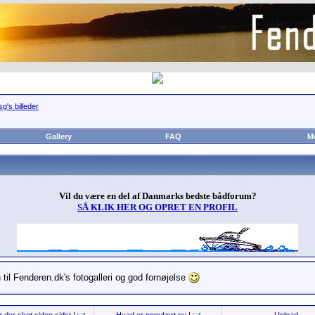
sg's billeder
Gallery
FAQ
M
Vil du være en del af Danmarks bedste bådforum?
SÅ KLIK HER OG OPRET EN PROFIL
til Fenderen.dk's fotogalleri og god fornøjelse