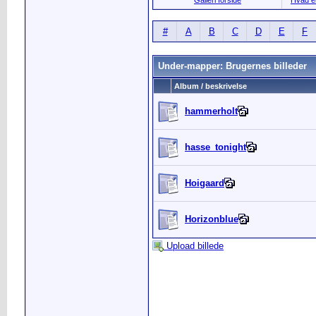
Galleri forside
Hvad er
#
A
B
C
D
E
F
Under-mapper: Brugernes billeder
Album / beskrivelse
hammerholt
hasse_tonight
Hoigaard
Horizonblue
Upload billede