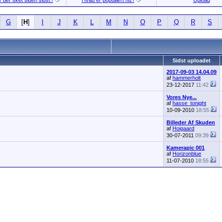
 der sket siden sidst.!
Hvad er populært nu.!
Upload
G
[
H
]
I
J
K
L
M
N
O
P
Q
R
S
Sidst uploadet
2017-09-03 14.04.09
af
hammerholt
23-12-2017
11:42
Vores Nye...
af
hasse_tonight
10-09-2010
18:55
Billeder Af Skuden
af
Hoigaard
30-07-2011
09:39
Kamerapic 001
af
Horizonblue
11-07-2010
18:55