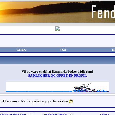
Gallery
FAQ
M
Vil du være en del af Danmarks bedste bådforum?
SÅ KLIK HER OG OPRET EN PROFIL
til Fenderen.dk's fotogalleri og god fornøjelse