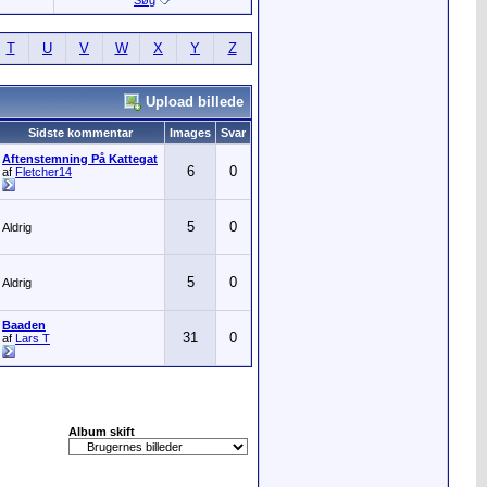
Søg
T
U
V
W
X
Y
Z
Upload billede
Sidste kommentar
Images
Svar
Aftenstemning På Kattegat
6
0
af
Fletcher14
5
0
Aldrig
5
0
Aldrig
Baaden
31
0
af
Lars T
Album skift