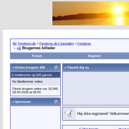
Fenderen.dk
>
Fenderen.dk's fotogalleri
>
Fenderen
Brugernes billeder
Forum
Register
»
Online brugere: 606
» Tilmeld dig nu
0 medlemmer og 606 gæster
No Medlemmer online
Fleste brugere online var 16,598,
28-04-2026 at 09:03.
» Sponsorer
Hej ikke-registeret! Velkommen 