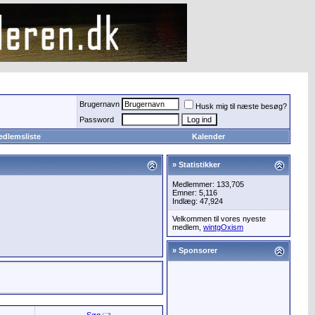
Brugernavn
Husk mig til næste besøg?
Password
edlemsliste
Kalender
» Statistikker
Medlemmer: 133,705
Emner: 5,116
Indlæg: 47,924
Velkommen til vores nyeste
medlem,
wintgOxism
» Sponsorer