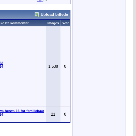
Søg
Upload billede
Sidste kommentar
Images
Svar
33
1,538
0
14
wa-herwa-16-fot-familiebaat
21
0
14