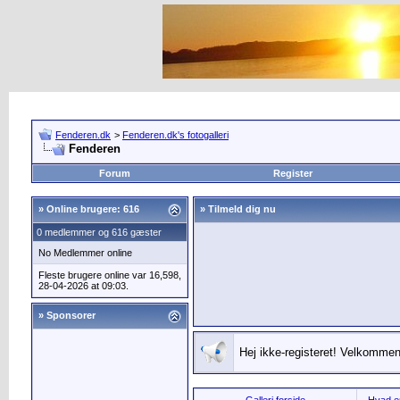
Fenderen.dk
>
Fenderen.dk's fotogalleri
Fenderen
Forum
Register
»
Online brugere: 616
» Tilmeld dig nu
0 medlemmer og 616 gæster
No Medlemmer online
Fleste brugere online var 16,598,
28-04-2026 at 09:03.
» Sponsorer
Hej ikke-registeret! Velkommen 