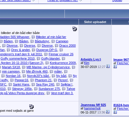
 der sket siden sidst.!
Hvad er populært nu.!
Upload
Sidst uploadet
illeder af din båd eller både
,
ladden 565 Whasper
Billeder af min båd før
,
,
,
Båden
Båden
Bådudstyr
Campion
,
,
,
,
Diverse
Diverse
Diverse
Draco 2000
,
,
,
fan
Drev & andet
Duoprop DP-G
,
enderen's træf den 9. juli 2011
Finmar cruiser 26
,
,
Goffy sommerferie 2010
Goffy.blandet
Arbejds Lys:)
Image 967
,
,
å fjorden 16-11-2010 (Sæson 2)
Konkurrence 2009
af
Kim
af
Fletcher
,
,
30-07-2019
12:27
Mariah SX18
MB Marine- og Cylinderservice
,
,
,
min campion
Min Ørnvik 460
måler
,
,
,
,
Nordan 16
Norvik20"s båd.
Ny båd
Ny
,
,
,
,
l goffy
Pepper16
Phantom 21
Picton!
,
,
,
,
85FC
Sankt Hans
Sea Ray 240
Sejlklar.!
,
,
,
2010
Stingray 185lx
Sundancer 275
Tahoe
,
lg på Volvo Penta duoprop drev
Vest-træf den 3.
Jeanneau Mf 925
81624-her
af
hammerholt
af
Fletcher
ngoet med sejlads at gøre
06-11-2017
13:36