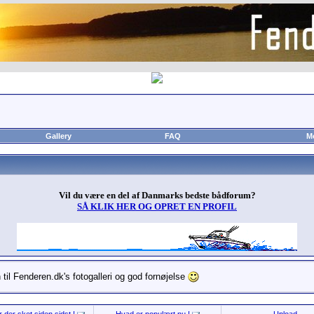
Gallery
FAQ
M
Vil du være en del af Danmarks bedste bådforum?
SÅ KLIK HER OG OPRET EN PROFIL
til Fenderen.dk's fotogalleri og god fornøjelse