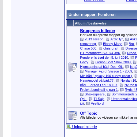
Galleri forside
Hvad er
Under-mapper: Fenderen
Album / beskrivelse
Brugernes billeder
Her kan du oprette mapper og oploade b
,
,
2013 sæson
Ardic fyr
Aske
,
,
,
renovering
Bloody Mary
Bro
,
,
Chase 580
chris craft
Diverse
,
HT motorbytte B20->4.3V6
Draco-
,
Fenderen's træf den 5. juni 2010
F
,
,
Goffy
Genoa Boat Show 2009
,
Hjemtagning af båd, Dec. 09.
Is p
,
Mariager Fjord, Sæson 1 - 2009
,
Min båd ( galaxy 190 cuddy cabin )
,
Navn/model på båd.??
Nordan 16
,
båd - Larson Lsei 180 LX
Ny top ti
,
Projekt bundmaling part 1
Ryds 4
,
Shakespeare
Sommersejlads 
,
,
Q4L
Til Salg
Utæt drivakselbæ
,
juli
Vestfjord
Off Topic
Alle billeder og videoer som ikke har 
Upload billede