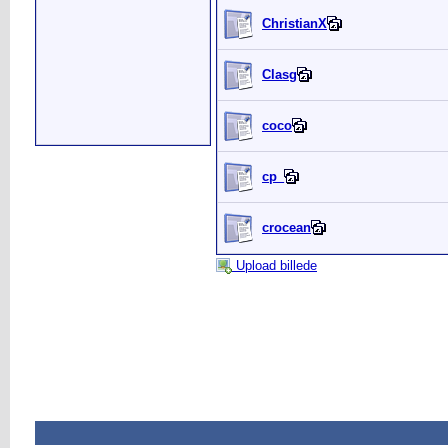
ChristianX
Clasg
coco
cp_
crocean
Upload billede