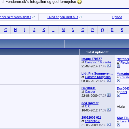
til Fenderen.dk's fotogalleri og god fornøjelse
 der sket siden sidst.!
Hvad er populært nu.!
Upload
G
H
I
J
K
L
M
N
O
P
Q
R
S
Sidst uploadet
Image 470577
'fletche
af
Campion 165(seb)
af
Fletc
21-07-2014
17:49
Lidt Fra Sommeren...
Yamarin
af
Carsten Kroghsbo
af
Carst
08-06-2012
06:50
Dsc00411
Dsc004
af
Casper
af
ENN
22-06-2009
07:27
Sea Rayder
af
C C
Aldrig
16-05-2012
17:39
29052009 011
Klar Til
af
celebrity68
af
Lars 
31-05-2009
15:59