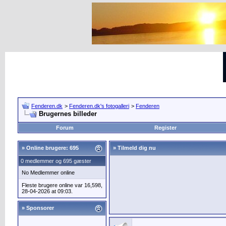
Fenderen.dk
>
Fenderen.dk's fotogalleri
>
Fenderen
Brugernes billeder
Forum
Register
»
Online brugere: 695
» Tilmeld dig nu
0 medlemmer og 695 gæster
No Medlemmer online
Fleste brugere online var 16,598,
28-04-2026 at 09:03.
» Sponsorer