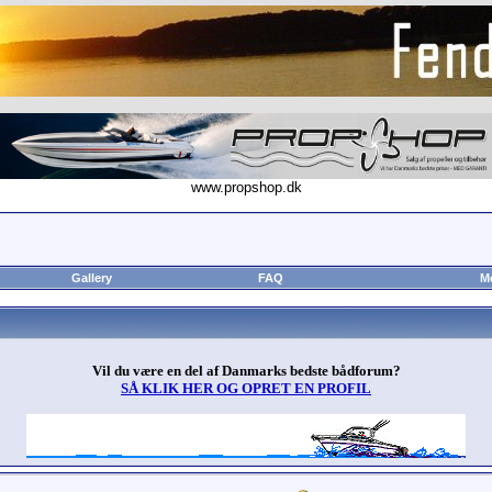
www.propshop.dk
Gallery
FAQ
M
Vil du være en del af Danmarks bedste bådforum?
SÅ KLIK HER OG OPRET EN PROFIL