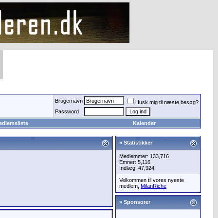
Brugernavn
Husk mig til næste besøg?
Password
edlemsliste
Kalender
» Statistikker
Medlemmer: 133,716
Emner: 5,116
Indlæg: 47,924
Velkommen til vores nyeste
medlem,
MilanRiche
» Sponsorer