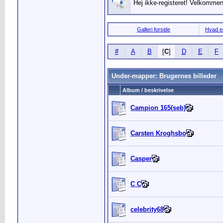
Hej ikke-registeret! Velkommen 
Galleri forside
Hvad er
#
A
B
[
C
]
D
E
F
Under-mapper: Brugernes billeder
Album / beskrivelse
Campion 165(seb)
Carsten Kroghsbo
Casper
C C
celebrity68