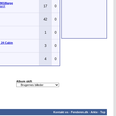
9018large
17
0
ianX
42
0
1
0
 24 Cabin
3
0
4
0
Album skift
Kontakt os
-
Fenderen.dk
-
Arkiv
-
Top