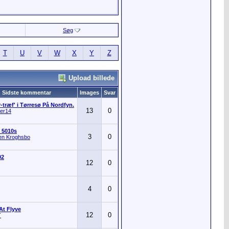
Søg
T
U
V
W
X
Y
Z
Upload billede
Sidste kommentar
Images
Svar
r-træf' i Tørresø På Nordfyn.
13
0
her14
 5010s
3
0
en Kroghsbo
02
12
0
4
0
 At Flyve
12
0
T