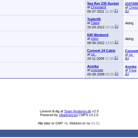
Sea Ray 230 Sunket
2107200
af
ChristianX
af
Christ
05-07-2011
21:20
Trailer05
af
Clasg
Aldrig
15-03-2012
20:16
640 Weekend
af
coco
Aldrig
08-06-2012
13:53
Coronet 24 Cabin
Coronet
af
cp_
af
cp_
20-11-2009
17:20
Annika
Annika
af
crocean
af
Trine
05-08-2009
06:25
Leveret til dig af
Team fenderen.dk
v2.5
Powered by
vBadvanced
CMPS v3.2.0
Alle tider er GMT +1. Klokken er nu
03:32
.