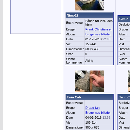
Nimo22
Gimle
Båden før vi fik den
Beskrivelse
hjem
Beskriv
Bruger
Frank Christiansen
Bruger
Album
Brugernes billeder
Album
Dato
01-12-2018
22:18
Dato
Vist
156,441
Vist
Dimensioner
600 x 450
Dimensi
Svar
0
Svar
Sidste
Sidste
Aldrig
kommentar
kommen
Twin Cab
Twin C
Beskrivelse
Beskriv
Bruger
Draco-fan
Bruger
Album
Brugernes billeder
Album
Dato
04-01-2018
13:35
Dato
Vist
106,314
Vist
Dimensioner
900 x 675
Dimensi