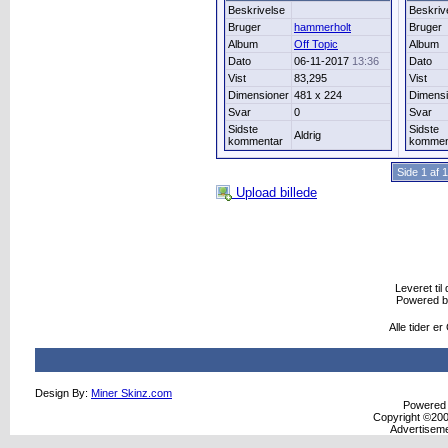
Beskrivelse
Beskriv
Bruger
hammerholt
Bruger
Album
Off Topic
Album
Dato
06-11-2017
13:36
Dato
Vist
83,295
Vist
Dimensioner
481 x 224
Dimensi
Svar
0
Svar
Sidste
Sidste
Aldrig
kommentar
kommen
Side 1 af 
Upload billede
Leveret til 
Powered 
Alle tider e
Design By:
Miner Skinz.com
Powered b
Copyright ©2000
Advertisem