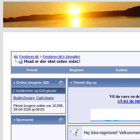
Fenderen.dk
>
Fenderen.dk's fotogalleri
Hvad er der sket siden sidst.!
Forum
Register
Gallery
»
Online brugere: 620
» Tilmeld dig nu
2 medlemmer og 618 gæster
Vil du være en d
BuddyZovacy
,
CadyJeano
SÅ KLIK H
Fleste brugere online var 16,598,
28-04-2026 at 09:03.
» Sponsorer
Hej ikke-registeret! Velkommen 