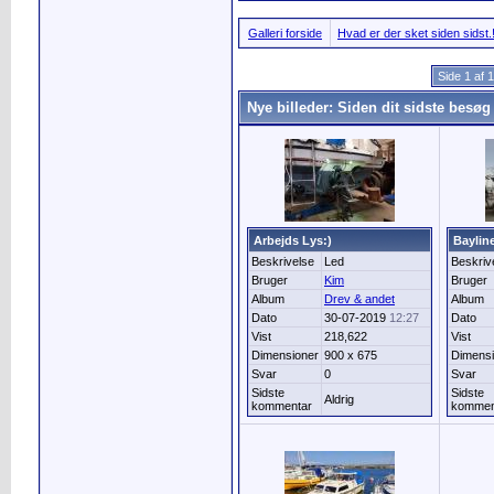
Galleri forside
Hvad er der sket siden sidst.
Side 1 af 
Nye billeder: Siden dit sidste besøg
Arbejds Lys:)
Baylin
Beskrivelse
Led
Beskriv
Bruger
Kim
Bruger
Album
Drev & andet
Album
Dato
30-07-2019
12:27
Dato
Vist
218,622
Vist
Dimensioner
900 x 675
Dimensi
Svar
0
Svar
Sidste
Sidste
Aldrig
kommentar
kommen