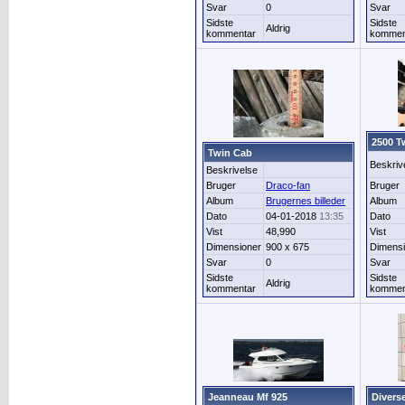
Svar
0
Svar
Sidste
Sidste
Aldrig
kommentar
kommen
2500 T
Twin Cab
Beskriv
Beskrivelse
Bruger
Draco-fan
Bruger
Album
Brugernes billeder
Album
Dato
04-01-2018
13:35
Dato
Vist
48,990
Vist
Dimensioner
900 x 675
Dimensi
Svar
0
Svar
Sidste
Sidste
Aldrig
kommentar
kommen
Jeanneau Mf 925
Divers