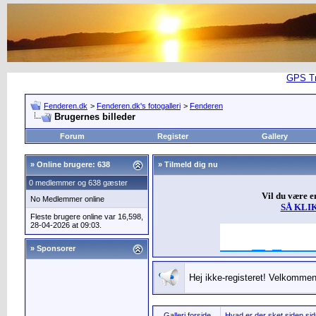
GPS Tra
Fenderen.dk
>
Fenderen.dk's fotogalleri
>
Fenderen
Brugernes billeder
Forum
Register
Gallery
»
Online brugere: 638
» Tilmeld dig nu
0 medlemmer og 638 gæster
Vil du være 
No Medlemmer online
SÅ KLI
Fleste brugere online var 16,598,
28-04-2026 at 09:03.
» Sponsorer
Hej ikke-registeret! Velkommen 
Galleri forside
Hvad er der sket siden sids