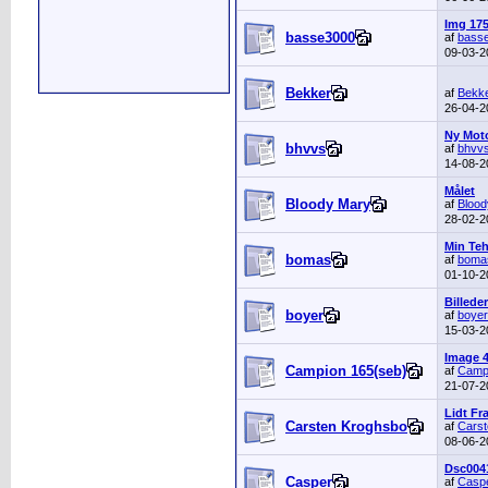
Img 175
basse3000
af
bass
09-03-
Bekker
af
Bekk
26-04-
Ny Moto
bhvvs
af
bhvv
14-08-
Målet
Bloody Mary
af
Blood
28-02-
Min Teh
bomas
af
boma
01-10-
Billede
boyer
af
boyer
15-03-
Image 
Campion 165(seb)
af
Camp
21-07-
Lidt Fr
Carsten Kroghsbo
af
Carst
08-06-
Dsc004
Casper
af
Casp