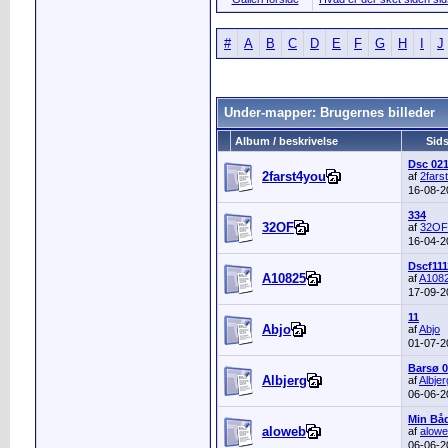
#
A
B
C
D
E
F
G
H
I
J
Under-mapper: Brugernes billeder
Album / beskrivelse
Sids
Dsc 02
2farst4you
af
2fars
16-08-
334
32OF
af
32OF
16-04-
Dscf111
A10825
af
A108
17-09-
11
Abjo
af
Abjo
01-07-
Barsø 0
Albjerg
af
Albjer
06-06-
Min Bå
aloweb
af
alow
06-06-