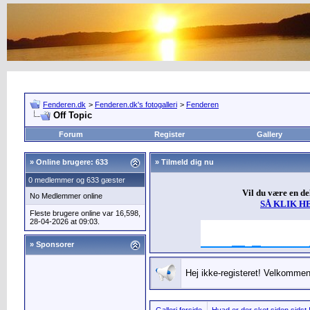
Fenderen.dk
>
Fenderen.dk's fotogalleri
>
Fenderen
Off Topic
Forum
Register
Gallery
»
Online brugere: 633
» Tilmeld dig nu
0 medlemmer og 633 gæster
Vil du være en d
No Medlemmer online
SÅ KLIK H
Fleste brugere online var 16,598,
28-04-2026 at 09:03.
» Sponsorer
Hej ikke-registeret! Velkommen 