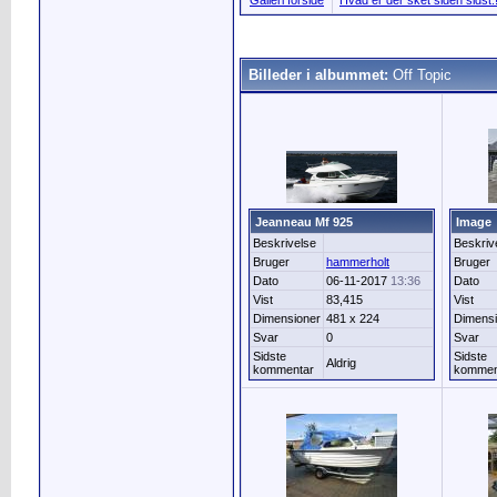
Galleri forside
Hvad er der sket siden sidst.
Billeder i albummet:
Off Topic
Jeanneau Mf 925
Image
Beskrivelse
Beskriv
Bruger
hammerholt
Bruger
Dato
06-11-2017
13:36
Dato
Vist
83,415
Vist
Dimensioner
481 x 224
Dimensi
Svar
0
Svar
Sidste
Sidste
Aldrig
kommentar
kommen