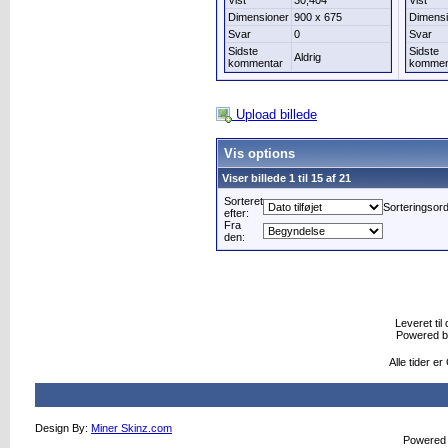
Vist
30,404
Vist
Dimensioner
900 x 675
Dimensi
Svar
0
Svar
Sidste
Sidste
Aldrig
kommentar
kommen
Upload billede
Vis options
Viser billede 1 til 15 af 21
Sorteret
Sorteringsor
efter:
Fra
den:
Leveret til 
Powered 
Alle tider e
Design By:
Miner Skinz.com
Powered b