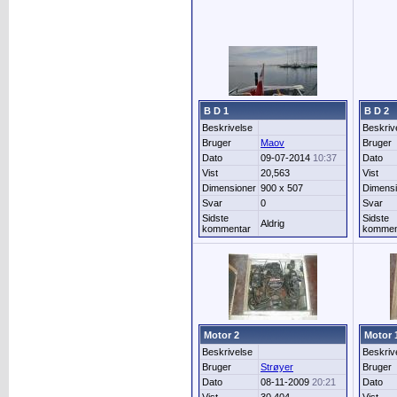
B D 1
B D 2
Beskrivelse
Beskriv
Bruger
Maov
Bruger
Dato
09-07-2014
10:37
Dato
Vist
20,563
Vist
Dimensioner
900 x 507
Dimensi
Svar
0
Svar
Sidste
Sidste
Aldrig
kommentar
kommen
Motor 2
Motor 
Beskrivelse
Beskriv
Bruger
Strøyer
Bruger
Dato
08-11-2009
20:21
Dato