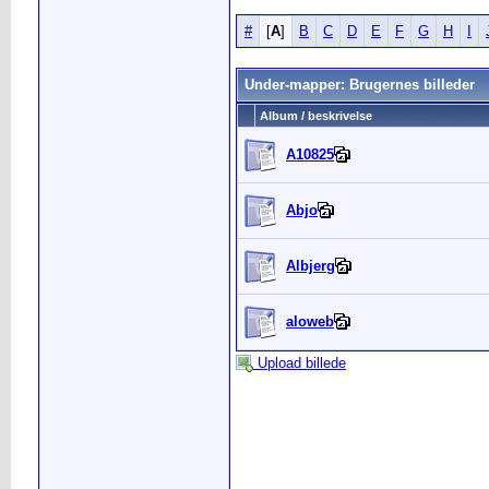
#
[
A
]
B
C
D
E
F
G
H
I
Under-mapper: Brugernes billeder
Album / beskrivelse
A10825
Abjo
Albjerg
aloweb
Upload billede