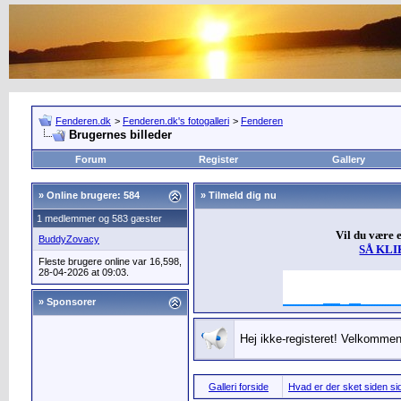
Fenderen.dk
>
Fenderen.dk's fotogalleri
>
Fenderen
Brugernes billeder
Forum
Register
Gallery
»
Online brugere: 584
» Tilmeld dig nu
1 medlemmer og 583 gæster
Vil du være 
BuddyZovacy
SÅ KLI
Fleste brugere online var 16,598,
28-04-2026 at 09:03.
» Sponsorer
Hej ikke-registeret! Velkommen 
Galleri forside
Hvad er der sket siden sid