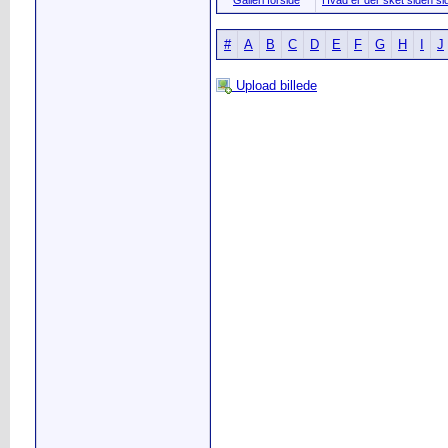
Galleri forside
Hvad er der sket siden sid
#
A
B
C
D
E
F
G
H
I
J
Upload billede