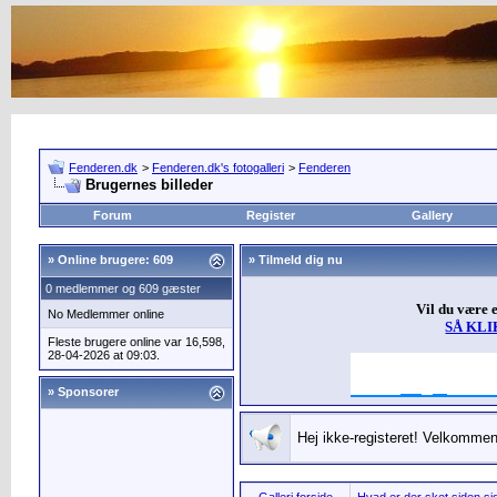
Fenderen.dk
>
Fenderen.dk's fotogalleri
>
Fenderen
Brugernes billeder
Forum
Register
Gallery
»
Online brugere: 609
» Tilmeld dig nu
0 medlemmer og 609 gæster
Vil du være 
No Medlemmer online
SÅ KLI
Fleste brugere online var 16,598,
28-04-2026 at 09:03.
» Sponsorer
Hej ikke-registeret! Velkommen 