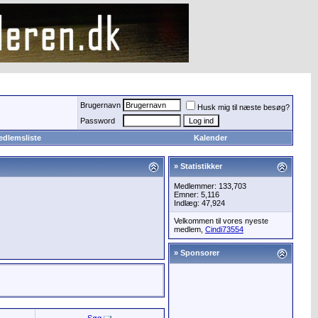
Brugernavn
Husk mig til næste besøg?
Password
edlemsliste
Kalender
» Statistikker
Medlemmer: 133,703
Emner: 5,116
Indlæg: 47,924
Velkommen til vores nyeste
medlem,
Cindi73554
» Sponsorer