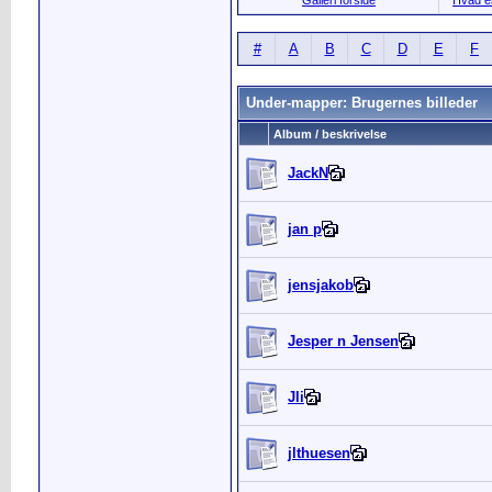
Galleri forside
Hvad er
#
A
B
C
D
E
F
Under-mapper: Brugernes billeder
Album / beskrivelse
JackN
jan p
jensjakob
Jesper n Jensen
Jli
jlthuesen