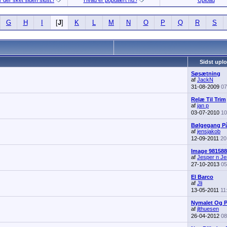
 der sket siden sidst.!
Hvad er populært nu.!
Upload
G
H
I
[
J
]
K
L
M
N
O
P
Q
R
S
Sidst upl
Søsætning
af
JackN
31-08-2009
07
Relæ Til Trim
af
jan p
03-07-2010
10
Bølgegang På
af
jensjakob
12-09-2011
20
Image 981588
af
Jesper n J
27-10-2013
05
El Barco
af
Jli
13-05-2011
11
Nymalet Og På 
af
jlthuesen
26-04-2012
08