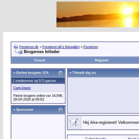
Fenderen.dk
>
Fenderen.dk's fotogalleri
>
Fenderen
Brugernes billeder
Forum
Register
»
Online brugere: 574
» Tilmeld dig nu
1 medlemmer og 573 gæster
CadyJeano
Fleste brugere online var 16,598,
28-04-2026 at 09:03.
» Sponsorer
Hej ikke-registeret! Velkommen 