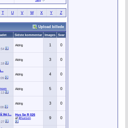
Søg
T
U
V
W
X
Y
Z
Upload billede
oadet
Sidste kommentar
Images
Svar
1
0
Aldrig
:54
3
0
Aldrig
:18
...
4
0
Aldrig
:09
5
0
ensen
Aldrig
:13
3
0
Aldrig
:08
Vej I...
Hus Sp R 026
9
0
af
jlthuesen
:27