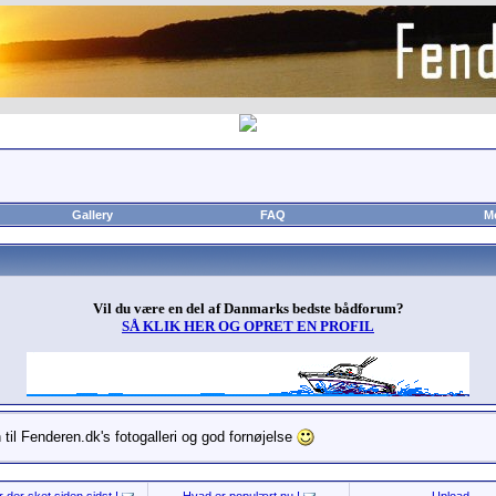
Gallery
FAQ
M
Vil du være en del af Danmarks bedste bådforum?
SÅ KLIK HER OG OPRET EN PROFIL
til Fenderen.dk's fotogalleri og god fornøjelse