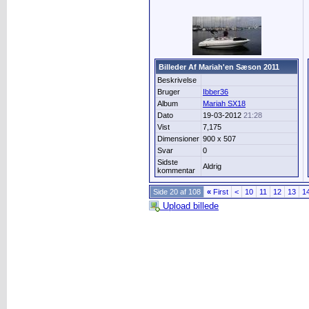
Billeder Af Mariah'en Sæson 2011
Beskrivelse
Bruger
Ibber36
Album
Mariah SX18
Dato
19-03-2012
21:28
Vist
7,175
Dimensioner
900 x 507
Svar
0
Sidste
Aldrig
kommentar
Side 20 af 108
«
First
<
10
11
12
13
1
Upload billede