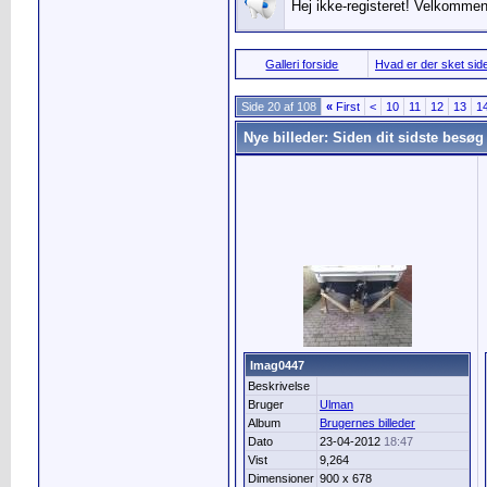
Hej ikke-registeret! Velkommen 
Galleri forside
Hvad er der sket side
Side 20 af 108
«
First
<
10
11
12
13
1
Nye billeder: Siden dit sidste besøg
Imag0447
Beskrivelse
Bruger
Ulman
Album
Brugernes billeder
Dato
23-04-2012
18:47
Vist
9,264
Dimensioner
900 x 678