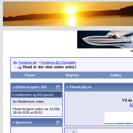
w
Fenderen.dk
>
Fenderen.dk's fotogalleri
Hvad er der sket siden sidst.!
Forum
Register
Gallery
»
Online brugere: 616
» Tilmeld dig nu
0 medlemmer og 616 gæster
Vil du
No Medlemmer online
S
Fleste brugere online var 16,598,
28-04-2026 at 09:03.
» Sponsorer