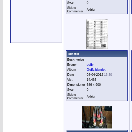
Svar
0
Sidste
Aldrig
kommentar
Div.stik
Beskrivelse
Bruger
goffy
Album
Goffy.blandet
Dato
08-04-2012
13:30
Vist
14,463
Dimensioner
686 x 900
Svar
0
Sidste
Aldrig
kommentar