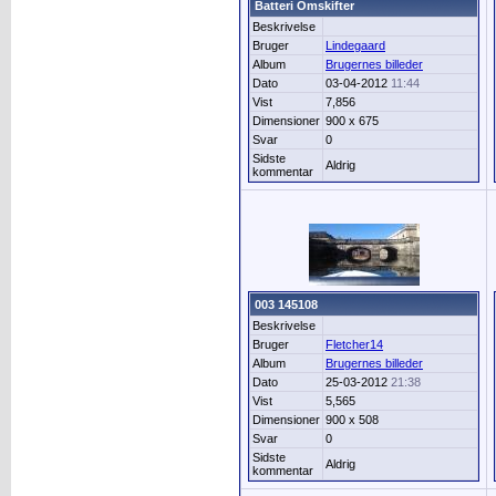
Batteri Omskifter
Beskrivelse
Bruger
Lindegaard
Album
Brugernes billeder
Dato
03-04-2012
11:44
Vist
7,856
Dimensioner
900 x 675
Svar
0
Sidste
Aldrig
kommentar
003 145108
Beskrivelse
Bruger
Fletcher14
Album
Brugernes billeder
Dato
25-03-2012
21:38
Vist
5,565
Dimensioner
900 x 508
Svar
0
Sidste
Aldrig
kommentar